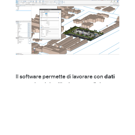
Il software permette di lavorare con
dati
provenienti da rilievi topografici,
modelli digitali del terreno e
informazioni geografiche
, consentendo
ai progettisti di creare una
rappresentazione accurata del sito. La
superficie del terreno può essere
generata automaticamente a partire da