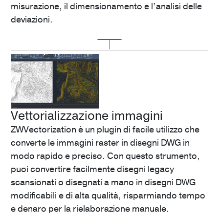
al controllo della transitabilità e molto altro.
misurazione, il dimensionamento e l’analisi delle
410
€
deviazioni.
Scopri
POINT CLOUD ASSISTANT
A partire da
ZWGEO
499
€
ZWGEO è un’applicazione per geometri che
Vettorializzazione immagini
Scopri
consente di gestire al meglio il materiale dei rilievi
ZWVectorization è un plugin di facile utilizzo che
geodetici e topografici.
converte le immagini raster in disegni DWG in
180
€
modo rapido e preciso. Con questo strumento,
Scopri
puoi convertire facilmente disegni legacy
scansionati o disegnati a mano in disegni DWG
modificabili e di alta qualità, risparmiando tempo
e denaro per la rielaborazione manuale.
ZWMETRIC