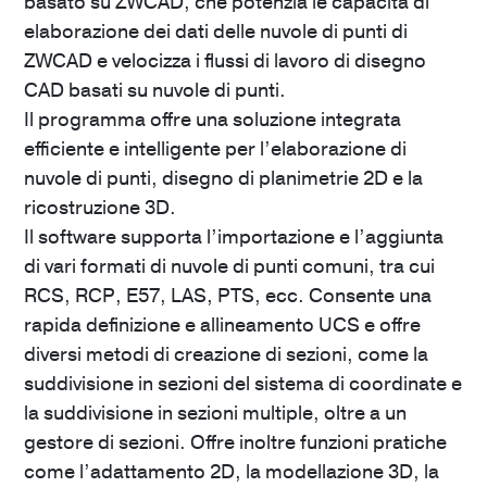
basato su ZWCAD, che potenzia le capacità di
elaborazione dei dati delle nuvole di punti di
ZWCAD e velocizza i flussi di lavoro di disegno
CAD basati su nuvole di punti.
ZWNESTING
Il programma offre una soluzione integrata
ZWNESTING
è un’applicazione per la
efficiente e intelligente per l’elaborazione di
disposizione ottimale degli oggetti in un disegno.
nuvole di punti, disegno di planimetrie 2D e la
240
€
ricostruzione 3D.
Scopri
Il software supporta l’importazione e l’aggiunta
di vari formati di nuvole di punti comuni, tra cui
RCS, RCP, E57, LAS, PTS, ecc. Consente una
rapida definizione e allineamento UCS e offre
ZWTRAFFIC
diversi metodi di creazione di sezioni, come la
Plugin per ZWCAD che supporta progetti di
suddivisione in sezioni del sistema di coordinate e
gestione del traffico stradale, un ampio database
la suddivisione in sezioni multiple, oltre a un
della segnaletica verticale e orizzontale, strutture
gestore di sezioni. Offre inoltre funzioni pratiche
di alcuni elementi dell’infrastruttura stradale oltre
come l’adattamento 2D, la modellazione 3D, la