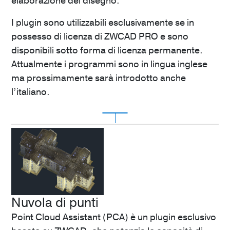
elaborazione del disegno.
I plugin sono utilizzabili esclusivamente se in
possesso di licenza di ZWCAD PRO e sono
disponibili sotto forma di licenza permanente.
Attualmente i programmi sono in lingua inglese
ma prossimamente sarà introdotto anche
l’italiano.
ZWTOOLBOX
ZWToolbox
è una suite di strumenti che estende
le funzionalità del programma CAD di base.
Nuvola di punti
140
€
Point Cloud Assistant (PCA) è un plugin esclusivo
Scopri