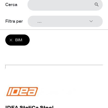
Search
for:
Cerca
Filtra per
...
BIM
IDEA StatiCa Steel