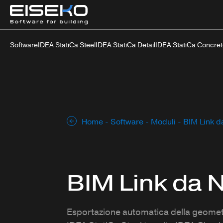
Software
IDEA StatiCa Steel
IDEA StatiCa Detail
IDEA StatiCa Concre
Home
-
Software
-
Moduli
- BIM Link d
BIM Link da N
Esportazione automatica della geometri