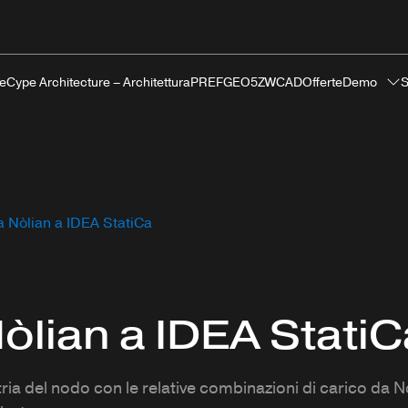
te
Cype Architecture – Architettura
PREF
GEO5
ZWCAD
Offerte
Demo
S
a Nòlian a IDEA StatiCa
òlian a IDEA StatiC
a del nodo con le relative combinazioni di carico da N