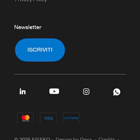
Newsletter
ISCRIVITI
© 2025 EISEKO -
Design by Dexa
-
Credits
-