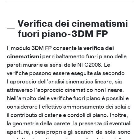
Scopri
Verifica dei cinematismi
fuori piano-3DM FP
3DM–Macroelementi 3D
Il modulo 3DM FP consente la
verifica dei
Modulo di implementazione del macro-elemento
cinematismi
per ribaltamento fuori piano delle
3D.
pareti murarie ai sensi delle NTC2008. Le
A partire da
45
€
verifiche possono essere eseguite sia secondo
l’approccio dell’analisi cinematica lineare, sia
Scopri
attraverso l’approccio cinematico non lineare.
Nell’ambito delle verifiche fuori piano è possibile
considerare l’effettivo ammorsamento dei solai e
il contributo di catene e cordoli di piano. Inoltre,
l
a geometria della parete, la presenza di eventuali
aperture, i pesi propri e gli scarichi dei solai sono