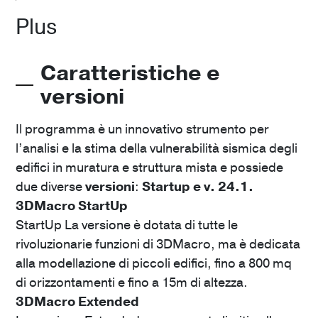
sismica
Plus
Programma per l’
analisi e la stima della
vulnerabilità sismica di edifici nuovi ed esistenti in
muratura e struttura mista.
Caratteristiche e
A partire da
versioni
373
€
Scopri
Il programma è un innovativo strumento per
l’analisi e la stima della vulnerabilità sismica degli
edifici in muratura e struttura mista e possiede
due diverse
versioni
:
Startup e v. 24.1.
3DM-Rinforzi strutturali
3DMacro StartUp
StartUp La versione è dotata di tutte le
Modellazione rinforzi strutturali per muratura.
rivoluzionarie funzioni di 3DMacro, ma è dedicata
A partire da
90
€
alla modellazione di piccoli edifici, fino a 800 mq
di orizzontamenti e fino a 15m di altezza.
Scopri
3DMacro Extended