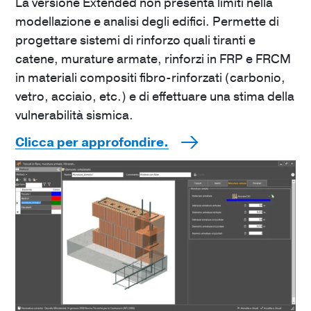
La versione Extended non presenta limiti nella
modellazione e analisi degli edifici. Permette di
progettare sistemi di rinforzo quali tiranti e
3DM-Strutture miste
catene, murature armate, rinforzi in FRP e FRCM
Programma per la
modellazione di strutture
in materiali compositi fibro-rinforzati (carbonio,
miste muratura-c.a.
vetro, acciaio, etc.) e di effettuare una stima della
A partire da
vulnerabilità sismica.
90
€
Clicca per approfondire.
Scopri
3DM-Geocedimenti
Software per le verifiche geotecniche dei
cedimenti del terreno.
A partire da
45
€