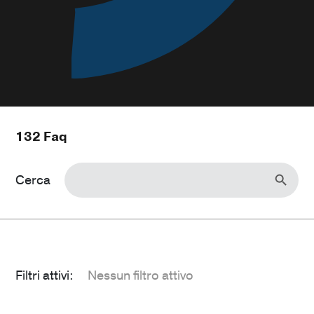
132
Faq
Search Button
Search
for:
Cerca
Filtri attivi:
Nessun filtro attivo